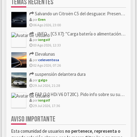
TEMAS RECIENTES
Salvando un Citroën C5 del desguace: Presentación y seguimiento
por
Eren
06 Ago 2026, 23:00
- INFO - [C5 X7]: "Carga batería o alimentación eléctri...
por
iongolf
03 Ago 2026, 12:33
Elevalunas
por
celeventosa
02 Ago 2026, 07:26
suspensión delantera dura
por
galgo
29 Jul 2026, 21:28
FAP (3.0 HDi V6 DT20C). Pido info sobre su sustitución
por
iongolf
29 Jul 2026, 17:36
AVISO IMPORTANTE
Esta comunidad de usuarios
no pertenece, representa o