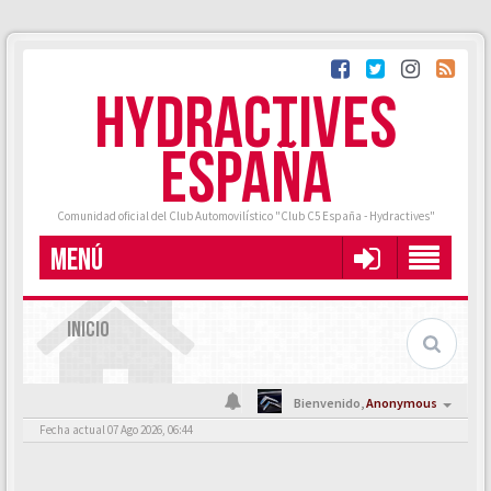
HYDRACTIVES
ESPAÑA
Comunidad oficial del Club Automovilístico "Club C5 España - Hydractives"
MENÚ
INICIO
Bienvenido,
Anonymous
Fecha actual 07 Ago 2026, 06:44