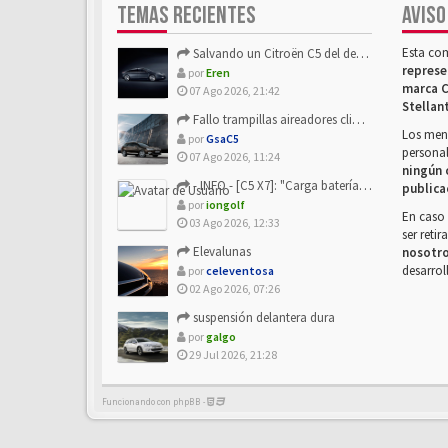
TEMAS RECIENTES
AVISO
Esta co
Salvando un Citroën C5 del desguace: Presentación y seguimiento
represe
por
Eren
marca C
07 Ago 2026, 21:42
Stellan
Fallo trampillas aireadores climatizador
Los mens
por
GsaC5
personal
07 Ago 2026, 11:24
ningún 
- INFO - [C5 X7]: "Carga batería o alimentación eléctri...
publica
por
iongolf
En caso 
03 Ago 2026, 12:33
ser reti
Elevalunas
nosotr
desarrol
por
celeventosa
02 Ago 2026, 07:26
suspensión delantera dura
por
galgo
29 Jul 2026, 21:28
Funcionando con phpBB -