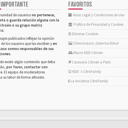
 IMPORTANTE
FAVORITOS
munidad de usuarios
no pertenece,
Aviso Legal y Condiciones de Uso
nta o guarda relación alguna con la
Política de Privacidad y Cookies
itroën o su grupo matriz
tis
.
Eliminar Cookies
ajes publicados reflejan la opinión
Chevronazos: ¡Sube tus fotos!
 de los usuarios que las escriben y
en
caso somos responsables de sus
Macro KDD Citroën
ciones
.
de existir algún contenido que deba
Caravana Citroën a París
rado,
por favor, contactar con
KDD´s CitröFamily
os
. El equipo de moderadores
la su labor de forma altruista.
La iniciativa CitröFamily