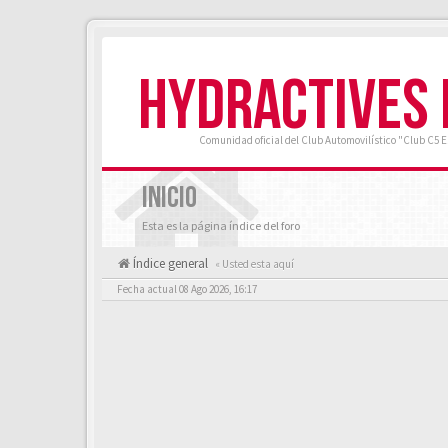
HYDRACTIVES
Comunidad oficial del Club Automovilístico "Club C5 
INICIO
Esta es la página índice del foro
Índice general
« Usted esta aquí
Fecha actual 08 Ago 2026, 16:17