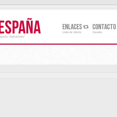
 ESPAÑA
ENLACES
CONTACTO
Links de interés
Canales
España - Hydractives"