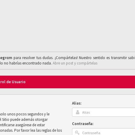
legrαm
para resolver tus dudas. ¡Compártelas! Nuestro sentido es transmitir sab
ado no habrías encontrado nada.
Abre un post y compártelas
trol de Usuario
Alias:
 solo unos pocos segundos y le
el Sitio puede además otorgar
Contraseña:
ntificarse asegúrese de estar
onadas. Por favor lea las reglas de los