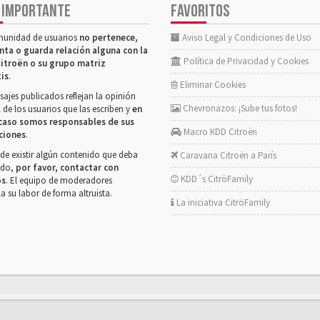
 IMPORTANTE
FAVORITOS
munidad de usuarios
no pertenece,
Aviso Legal y Condiciones de Uso
nta o guarda relación alguna con la
Política de Privacidad y Cookies
itroën o su grupo matriz
tis
.
Eliminar Cookies
ajes publicados reflejan la opinión
Chevronazos: ¡Sube tus fotos!
 de los usuarios que las escriben y
en
caso somos responsables de sus
Macro KDD Citroën
ciones
.
de existir algún contenido que deba
Caravana Citroën a París
rado,
por favor, contactar con
KDD´s CitröFamily
os
. El equipo de moderadores
la su labor de forma altruista.
La iniciativa CitröFamily