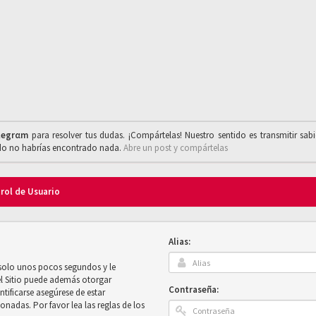
legrαm
para resolver tus dudas. ¡Compártelas! Nuestro sentido es transmitir sab
ado no habrías encontrado nada.
Abre un post y compártelas
trol de Usuario
Alias:
 solo unos pocos segundos y le
el Sitio puede además otorgar
Contraseña:
ntificarse asegúrese de estar
onadas. Por favor lea las reglas de los