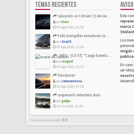
TEMAS RECIENTES
AVISO
Esta co
Salvando un Citroën C5 del desguace: Presentación y seguimiento
represe
por
Eren
marca C
07 Ago 2026, 21:42
Stellan
Fallo trampillas aireadores climatizador
Los mens
por
GsaC5
personal
07 Ago 2026, 11:24
ningún 
- INFO - [C5 X7]: "Carga batería o alimentación eléctri...
publica
por
iongolf
En caso 
03 Ago 2026, 12:33
ser reti
Elevalunas
nosotr
desarrol
por
celeventosa
02 Ago 2026, 07:26
suspensión delantera dura
por
galgo
29 Jul 2026, 21:28
Funcionando con phpBB -