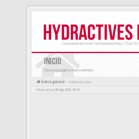
HYDRACTIVES
Comunidad oficial del Club Automovilístico "Club C5 
INICIO
Esta es la página índice del foro
Índice general
« Usted esta aquí
Fecha actual 08 Ago 2026, 09:43