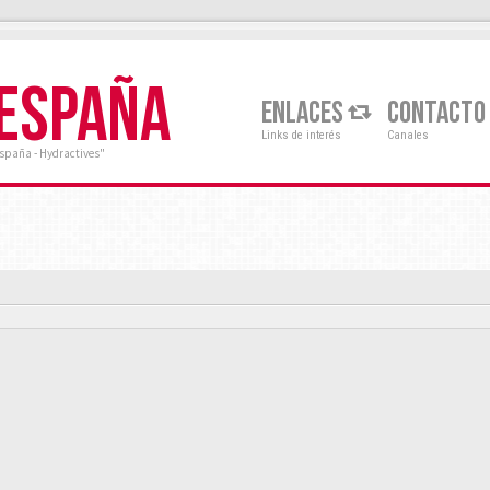
 ESPAÑA
ENLACES
CONTACTO
Links de interés
Canales
España - Hydractives"