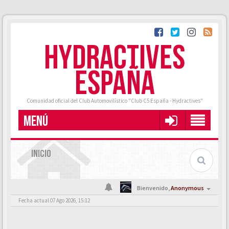
HYDRACTIVES
ESPAÑA
Comunidad oficial del Club Automovilístico "Club C5 España - Hydractives"
MENÚ
INICIO
Bienvenido,
Anonymous
Fecha actual 07 Ago 2026, 15:12