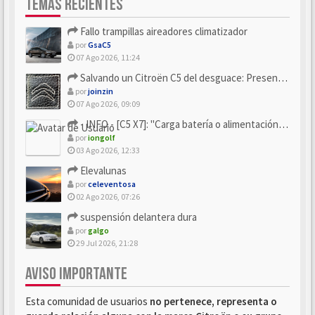
TEMAS RECIENTES
Fallo trampillas aireadores climatizador
por
GsaC5
07 Ago 2026, 11:24
Salvando un Citroën C5 del desguace: Presentación y seguimiento
por
joinzin
07 Ago 2026, 09:09
- INFO - [C5 X7]: "Carga batería o alimentación eléctri...
por
iongolf
03 Ago 2026, 12:33
Elevalunas
por
celeventosa
02 Ago 2026, 07:26
suspensión delantera dura
por
galgo
29 Jul 2026, 21:28
AVISO IMPORTANTE
Esta comunidad de usuarios
no pertenece, representa o