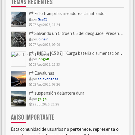
TEMAS RECIENTES
Fallo trampillas aireadores climatizador
por
GsaC5
07 Ago 2026, 11:24
Salvando un Citroën C5 del desguace: Presentación y seguimiento
por
joinzin
07 Ago 2026, 09:09
- INFO - [C5 X7]: "Carga batería o alimentación eléctri...
por
iongolf
03 Ago 2026, 12:33
Elevalunas
por
celeventosa
02 Ago 2026, 07:26
suspensión delantera dura
por
galgo
29 Jul 2026, 21:28
AVISO IMPORTANTE
Esta comunidad de usuarios
no pertenece, representa o