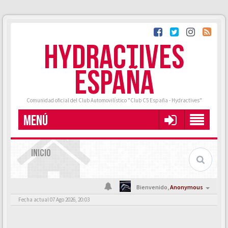
HYDRACTIVES
ESPAÑA
Comunidad oficial del Club Automovilístico "Club C5 España - Hydractives"
MENÚ
INICIO
Bienvenido,
Anonymous
Fecha actual 07 Ago 2026, 20:03