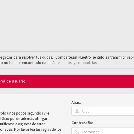
legrαm
para resolver tus dudas. ¡Compártelas! Nuestro sentido es transmitir sab
ado no habrías encontrado nada.
Abre un post y compártelas
trol de Usuario
Alias:
 solo unos pocos segundos y le
el Sitio puede además otorgar
Contraseña:
ntificarse asegúrese de estar
onadas. Por favor lea las reglas de los