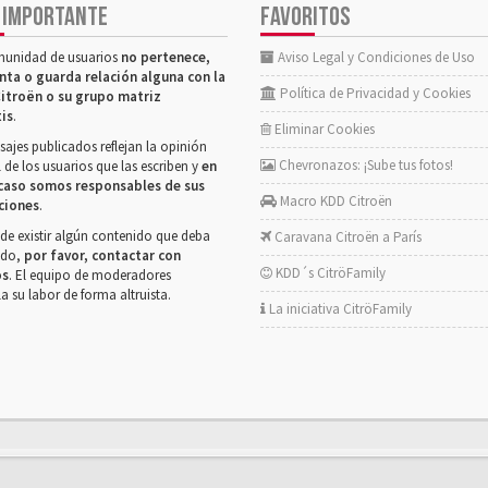
 IMPORTANTE
FAVORITOS
munidad de usuarios
no pertenece,
Aviso Legal y Condiciones de Uso
nta o guarda relación alguna con la
Política de Privacidad y Cookies
itroën o su grupo matriz
tis
.
Eliminar Cookies
ajes publicados reflejan la opinión
Chevronazos: ¡Sube tus fotos!
 de los usuarios que las escriben y
en
caso somos responsables de sus
Macro KDD Citroën
ciones
.
de existir algún contenido que deba
Caravana Citroën a París
rado,
por favor, contactar con
KDD´s CitröFamily
os
. El equipo de moderadores
la su labor de forma altruista.
La iniciativa CitröFamily