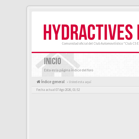
HYDRACTIVES
Comunidad oficial del Club Automovilístico "Club C5 
INICIO
Esta es la página índice del foro
Índice general
« Usted esta aquí
Fecha actual 07 Ago 2026, 01:52