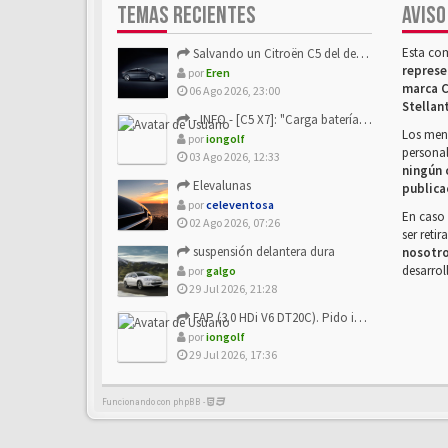
TEMAS RECIENTES
AVISO
Esta co
Salvando un Citroën C5 del desguace: Presentación y seguimiento
represe
por
Eren
marca C
06 Ago 2026, 23:00
Stellan
- INFO - [C5 X7]: "Carga batería o alimentación eléctri...
Los mens
por
iongolf
personal
03 Ago 2026, 12:33
ningún 
Elevalunas
publica
por
celeventosa
En caso 
02 Ago 2026, 07:26
ser reti
suspensión delantera dura
nosotr
desarrol
por
galgo
29 Jul 2026, 21:28
FAP (3.0 HDi V6 DT20C). Pido info sobre su sustitución
por
iongolf
29 Jul 2026, 17:36
Funcionando con phpBB -