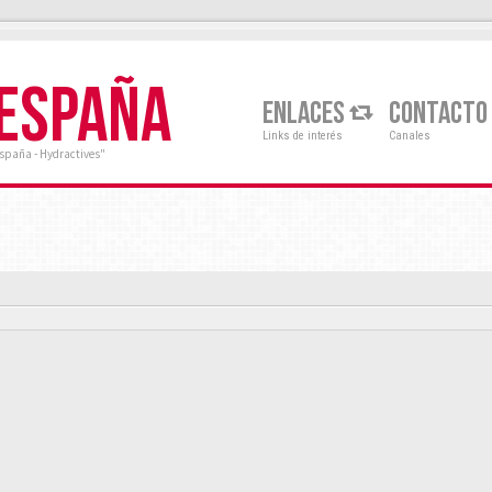
 ESPAÑA
ENLACES
CONTACTO
Links de interés
Canales
España - Hydractives"