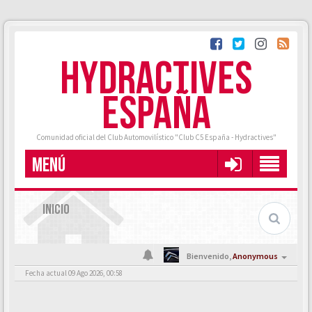
HYDRACTIVES
ESPAÑA
Comunidad oficial del Club Automovilístico "Club C5 España - Hydractives"
MENÚ
INICIO
Bienvenido,
Anonymous
Fecha actual 09 Ago 2026, 00:58