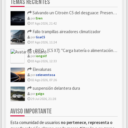
TEMAS RECIENTES
Salvando un Citroën C5 del desguace: Presentación y seguimiento
por
Eren
07 Ago 2026, 21:42
Fallo trampillas aireadores climatizador
por
GsaC5
07 Ago 2026, 11:24
- INFO - [C5 X7]: "Carga batería o alimentación eléctri...
por
iongolf
03 Ago 2026, 12:33
Elevalunas
por
celeventosa
02 Ago 2026, 07:26
suspensión delantera dura
por
galgo
29 Jul 2026, 21:28
AVISO IMPORTANTE
Esta comunidad de usuarios
no pertenece, representa o