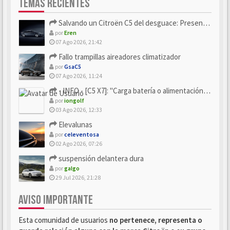
TEMAS RECIENTES
Salvando un Citroën C5 del desguace: Presentación y seguimiento
por
Eren
07 Ago 2026, 21:42
Fallo trampillas aireadores climatizador
por
GsaC5
07 Ago 2026, 11:24
- INFO - [C5 X7]: "Carga batería o alimentación eléctri...
por
iongolf
03 Ago 2026, 12:33
Elevalunas
por
celeventosa
02 Ago 2026, 07:26
suspensión delantera dura
por
galgo
29 Jul 2026, 21:28
AVISO IMPORTANTE
Esta comunidad de usuarios
no pertenece, representa o