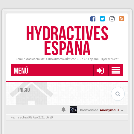
HYDRACTIVES
ESPAÑA
Comunidad oficial del Club Automovilístico "Club C5 España - Hydractives"
MENÚ
INICIO
Bienvenido,
Anonymous
Fecha actual 08 Ago 2026, 06:29