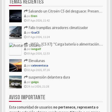
TEMAS RECIENTES
Salvando un Citroën C5 del desguace: Presentación y seguimiento
por
Eren
07 Ago 2026, 21:42
Fallo trampillas aireadores climatizador
por
GsaC5
07 Ago 2026, 11:24
- INFO - [C5 X7]: "Carga batería o alimentación eléctri...
por
iongolf
03 Ago 2026, 12:33
Elevalunas
por
celeventosa
02 Ago 2026, 07:26
suspensión delantera dura
por
galgo
29 Jul 2026, 21:28
AVISO IMPORTANTE
Esta comunidad de usuarios
no pertenece, representa o