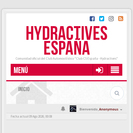
HYDRACTIVES
ESPAÑA
Comunidad oficial del Club Automovilístico "Club C5 España - Hydractives"
MENÚ
INICIO
Bienvenido,
Anonymous
Fecha actual 09 Ago 2026, 00:08