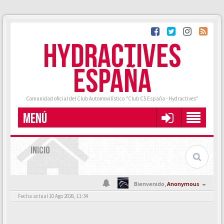
HYDRACTIVES
ESPAÑA
Comunidad oficial del Club Automovilístico "Club C5 España - Hydractives"
MENÚ
INICIO
Bienvenido,
Anonymous
Fecha actual 10 Ago 2026, 11:34