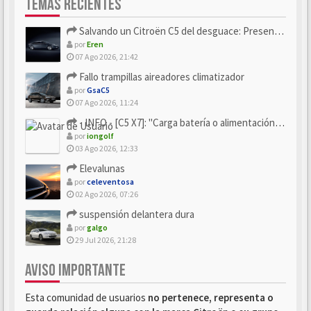
TEMAS RECIENTES
Salvando un Citroën C5 del desguace: Presentación y seguimiento
por
Eren
07 Ago 2026, 21:42
Fallo trampillas aireadores climatizador
por
GsaC5
07 Ago 2026, 11:24
- INFO - [C5 X7]: "Carga batería o alimentación eléctri...
por
iongolf
03 Ago 2026, 12:33
Elevalunas
por
celeventosa
02 Ago 2026, 07:26
suspensión delantera dura
por
galgo
29 Jul 2026, 21:28
AVISO IMPORTANTE
Esta comunidad de usuarios
no pertenece, representa o