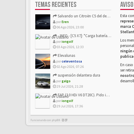
TEMAS RECIENTES
AVISO
Esta co
Salvando un Citroën C5 del desguace: Presentación y seguimiento
represe
por
Eren
marca C
06 Ago 2026, 23:00
Stellan
- INFO - [C5 X7]: "Carga batería o alimentación eléctri...
Los mens
por
iongolf
personal
03 Ago 2026, 12:33
ningún 
Elevalunas
publica
por
celeventosa
En caso 
02 Ago 2026, 07:26
ser reti
suspensión delantera dura
nosotr
desarrol
por
galgo
29 Jul 2026, 21:28
FAP (3.0 HDi V6 DT20C). Pido info sobre su sustitución
por
iongolf
29 Jul 2026, 17:36
Funcionando con phpBB -