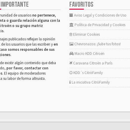
 IMPORTANTE
FAVORITOS
munidad de usuarios
no pertenece,
Aviso Legal y Condiciones de Uso
nta o guarda relación alguna con la
Política de Privacidad y Cookies
itroën o su grupo matriz
tis
.
Eliminar Cookies
ajes publicados reflejan la opinión
Chevronazos: ¡Sube tus fotos!
 de los usuarios que las escriben y
en
caso somos responsables de sus
Macro KDD Citroën
ciones
.
de existir algún contenido que deba
Caravana Citroën a París
rado,
por favor, contactar con
KDD´s CitröFamily
os
. El equipo de moderadores
la su labor de forma altruista.
La iniciativa CitröFamily