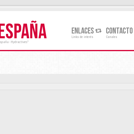
 ESPAÑA
ENLACES
CONTACTO
Links de interés
Canales
España - Hydractives"