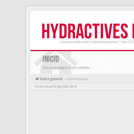
HYDRACTIVES
Comunidad oficial del Club Automovilístico "Club C5 
INICIO
Esta es la página índice del foro
Índice general
« Usted esta aquí
Fecha actual 07 Ago 2026, 06:41