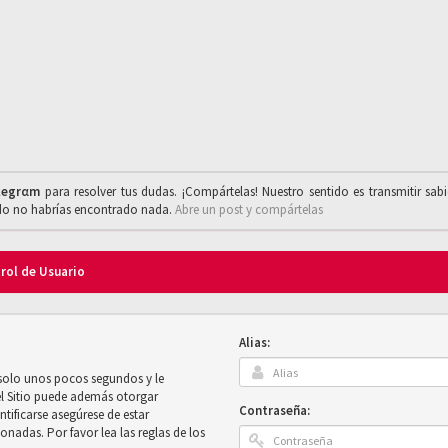
legrαm
para resolver tus dudas. ¡Compártelas! Nuestro sentido es transmitir sab
ado no habrías encontrado nada.
Abre un post y compártelas
trol de Usuario
Alias:
 solo unos pocos segundos y le
el Sitio puede además otorgar
Contraseña:
ntificarse asegúrese de estar
onadas. Por favor lea las reglas de los