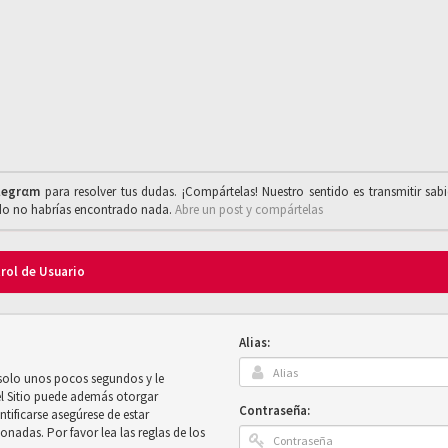
legrαm
para resolver tus dudas. ¡Compártelas! Nuestro sentido es transmitir sab
ado no habrías encontrado nada.
Abre un post y compártelas
trol de Usuario
Alias:
 solo unos pocos segundos y le
el Sitio puede además otorgar
Contraseña:
ntificarse asegúrese de estar
onadas. Por favor lea las reglas de los