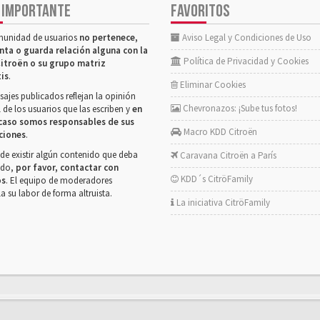
 IMPORTANTE
FAVORITOS
munidad de usuarios
no pertenece,
Aviso Legal y Condiciones de Uso
nta o guarda relación alguna con la
Política de Privacidad y Cookies
itroën o su grupo matriz
tis
.
Eliminar Cookies
ajes publicados reflejan la opinión
Chevronazos: ¡Sube tus fotos!
 de los usuarios que las escriben y
en
caso somos responsables de sus
Macro KDD Citroën
ciones
.
de existir algún contenido que deba
Caravana Citroën a París
rado,
por favor, contactar con
KDD´s CitröFamily
os
. El equipo de moderadores
la su labor de forma altruista.
La iniciativa CitröFamily