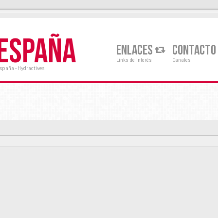
 ESPAÑA
ENLACES
CONTACTO
Links de interés
Canales
España - Hydractives"