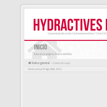
HYDRACTIVES
Comunidad oficial del Club Automovilístico "Club C5 
INICIO
Esta es la página índice del foro
Índice general
« Usted esta aquí
Fecha actual 07 Ago 2026, 19:12