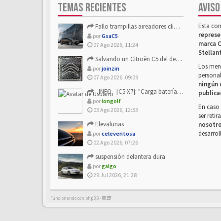
TEMAS RECIENTES
AVISO
Esta co
Fallo trampillas aireadores climatizador
represe
por
GsaC5
marca C
07 Ago 2026, 11:24
Stellan
Salvando un Citroën C5 del desguace: Presentación y seguimiento
Los mens
por
joinzin
personal
07 Ago 2026, 09:09
ningún 
- INFO - [C5 X7]: "Carga batería o alimentación eléctri...
publica
por
iongolf
En caso 
03 Ago 2026, 12:33
ser reti
Elevalunas
nosotr
desarrol
por
celeventosa
02 Ago 2026, 07:26
suspensión delantera dura
por
galgo
29 Jul 2026, 21:28
Funcionando con phpBB -