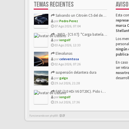
TEMAS RECIENTES
AVISO
Esta co
Salvando un Citroën C5 del desguace: Presentación y seguimiento
represe
por
Pedro Perez
marca C
07 Ago 2026, 07:04
Stellan
- INFO - [C5 X7]: "Carga batería o alimentación eléctri...
Los mens
por
iongolf
personal
03 Ago 2026, 12:33
ningún 
Elevalunas
publica
por
celeventosa
En caso 
02 Ago 2026, 07:26
ser reti
suspensión delantera dura
nosotr
desarrol
por
galgo
29 Jul 2026, 21:28
FAP (3.0 HDi V6 DT20C). Pido info sobre su sustitución
por
iongolf
29 Jul 2026, 17:36
Funcionando con phpBB -