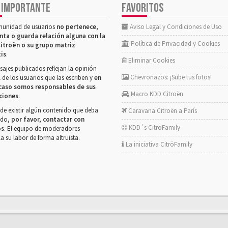
 IMPORTANTE
FAVORITOS
munidad de usuarios
no pertenece,
Aviso Legal y Condiciones de Uso
nta o guarda relación alguna con la
Política de Privacidad y Cookies
itroën o su grupo matriz
tis
.
Eliminar Cookies
ajes publicados reflejan la opinión
Chevronazos: ¡Sube tus fotos!
 de los usuarios que las escriben y
en
caso somos responsables de sus
Macro KDD Citroën
ciones
.
de existir algún contenido que deba
Caravana Citroën a París
rado,
por favor, contactar con
KDD´s CitröFamily
os
. El equipo de moderadores
la su labor de forma altruista.
La iniciativa CitröFamily