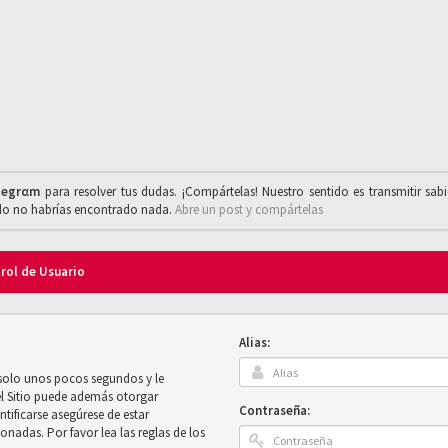
legrαm
para resolver tus dudas. ¡Compártelas! Nuestro sentido es transmitir sab
ado no habrías encontrado nada.
Abre un post y compártelas
trol de Usuario
Alias:
 solo unos pocos segundos y le
el Sitio puede además otorgar
Contraseña:
ntificarse asegúrese de estar
onadas. Por favor lea las reglas de los