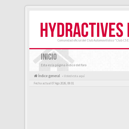
HYDRACTIVES
Comunidad oficial del Club Automovilístico "Club C5 
INICIO
Esta es la página índice del foro
Índice general
« Usted esta aquí
Fecha actual 07 Ago 2026, 08:01