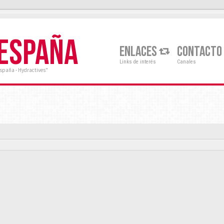
 ESPAÑA
ENLACES
CONTACTO
Links de interés
Canales
España - Hydractives"