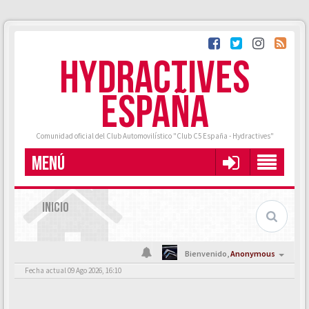
HYDRACTIVES
ESPAÑA
Comunidad oficial del Club Automovilístico "Club C5 España - Hydractives"
MENÚ
INICIO
Bienvenido,
Anonymous
Fecha actual 09 Ago 2026, 16:10