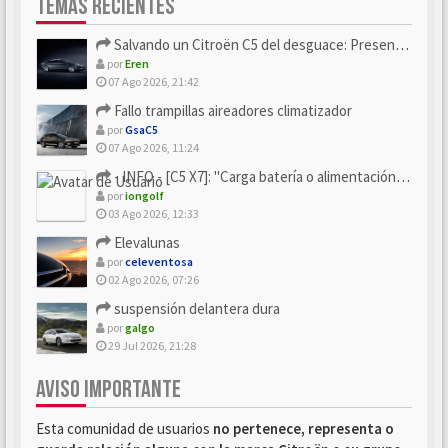
TEMAS RECIENTES
Salvando un Citroën C5 del desguace: Presentación y seguimiento
por
Eren
07 Ago 2026, 21:42
Fallo trampillas aireadores climatizador
por
GsaC5
07 Ago 2026, 11:24
- INFO - [C5 X7]: "Carga batería o alimentación eléctri...
por
iongolf
03 Ago 2026, 12:33
Elevalunas
por
celeventosa
02 Ago 2026, 07:26
suspensión delantera dura
por
galgo
29 Jul 2026, 21:28
AVISO IMPORTANTE
Esta comunidad de usuarios
no pertenece, representa o