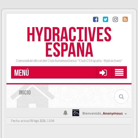
HYDRACTIVES
ESPAÑA
Comunidad oficial del Club Automovilístico "Club C5 España - Hydractives"
MENÚ
INICIO
Bienvenido,
Anonymous
Fecha actual 09 Ago 2026, 13:04