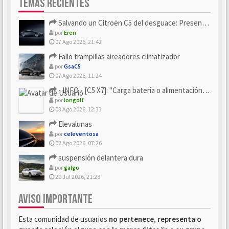
TEMAS RECIENTES
Salvando un Citroën C5 del desguace: Presentación y seguimiento
por
Eren
07 Ago 2026, 21:42
Fallo trampillas aireadores climatizador
por
GsaC5
07 Ago 2026, 11:24
- INFO - [C5 X7]: "Carga batería o alimentación eléctri...
por
iongolf
03 Ago 2026, 12:33
Elevalunas
por
celeventosa
02 Ago 2026, 07:26
suspensión delantera dura
por
galgo
29 Jul 2026, 21:28
AVISO IMPORTANTE
Esta comunidad de usuarios
no pertenece, representa o