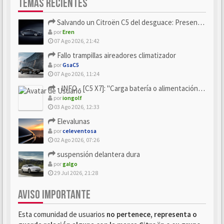
TEMAS RECIENTES
Salvando un Citroën C5 del desguace: Presentación y seguimiento
por
Eren
07 Ago 2026, 21:42
Fallo trampillas aireadores climatizador
por
GsaC5
07 Ago 2026, 11:24
- INFO - [C5 X7]: "Carga batería o alimentación eléctri...
por
iongolf
03 Ago 2026, 12:33
Elevalunas
por
celeventosa
02 Ago 2026, 07:26
suspensión delantera dura
por
galgo
29 Jul 2026, 21:28
AVISO IMPORTANTE
Esta comunidad de usuarios
no pertenece, representa o