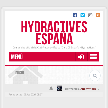
HYDRACTIVES
ESPAÑA
Comunidad oficial del Club Automovilístico "Club C5 España - Hydractives"
MENÚ
INICIO
Bienvenido,
Anonymous
Fecha actual 09 Ago 2026, 08:37