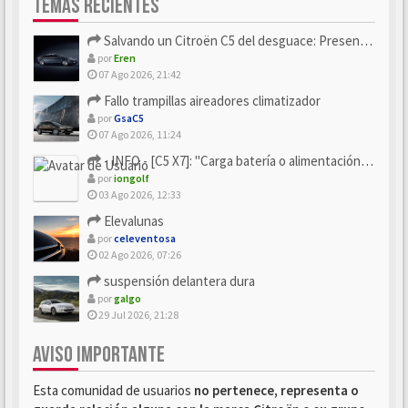
TEMAS RECIENTES
Salvando un Citroën C5 del desguace: Presentación y seguimiento
por
Eren
07 Ago 2026, 21:42
Fallo trampillas aireadores climatizador
por
GsaC5
07 Ago 2026, 11:24
- INFO - [C5 X7]: "Carga batería o alimentación eléctri...
por
iongolf
03 Ago 2026, 12:33
Elevalunas
por
celeventosa
02 Ago 2026, 07:26
suspensión delantera dura
por
galgo
29 Jul 2026, 21:28
AVISO IMPORTANTE
Esta comunidad de usuarios
no pertenece, representa o