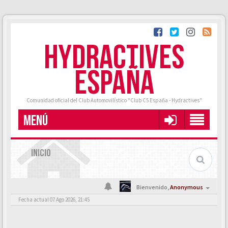
HYDRACTIVES
ESPAÑA
Comunidad oficial del Club Automovilístico "Club C5 España - Hydractives"
MENÚ
INICIO
Bienvenido,
Anonymous
Fecha actual 07 Ago 2026, 21:45