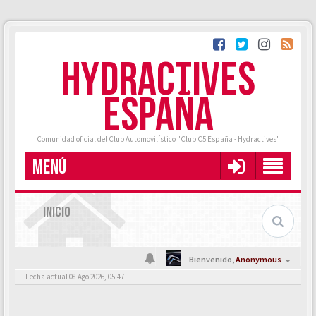
HYDRACTIVES
ESPAÑA
Comunidad oficial del Club Automovilístico "Club C5 España - Hydractives"
MENÚ
INICIO
Bienvenido,
Anonymous
Fecha actual 08 Ago 2026, 05:47