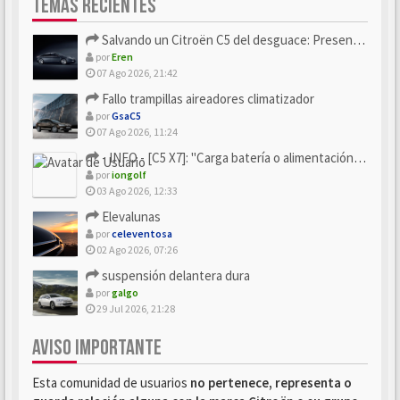
TEMAS RECIENTES
Salvando un Citroën C5 del desguace: Presentación y seguimiento
por
Eren
07 Ago 2026, 21:42
Fallo trampillas aireadores climatizador
por
GsaC5
07 Ago 2026, 11:24
- INFO - [C5 X7]: "Carga batería o alimentación eléctri...
por
iongolf
03 Ago 2026, 12:33
Elevalunas
por
celeventosa
02 Ago 2026, 07:26
suspensión delantera dura
por
galgo
29 Jul 2026, 21:28
AVISO IMPORTANTE
Esta comunidad de usuarios
no pertenece, representa o