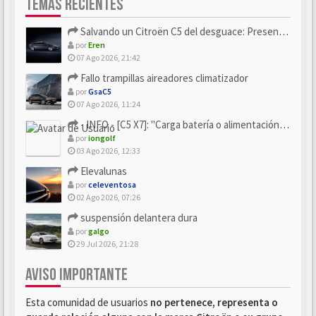
TEMAS RECIENTES
Salvando un Citroën C5 del desguace: Presentación y seguimiento
por
Eren
07 Ago 2026, 21:42
Fallo trampillas aireadores climatizador
por
GsaC5
07 Ago 2026, 11:24
- INFO - [C5 X7]: "Carga batería o alimentación eléctri...
por
iongolf
03 Ago 2026, 12:33
Elevalunas
por
celeventosa
02 Ago 2026, 07:26
suspensión delantera dura
por
galgo
29 Jul 2026, 21:28
AVISO IMPORTANTE
Esta comunidad de usuarios
no pertenece, representa o