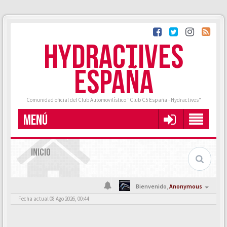
HYDRACTIVES
ESPAÑA
Comunidad oficial del Club Automovilístico "Club C5 España - Hydractives"
MENÚ
INICIO
Bienvenido,
Anonymous
Fecha actual 08 Ago 2026, 00:44