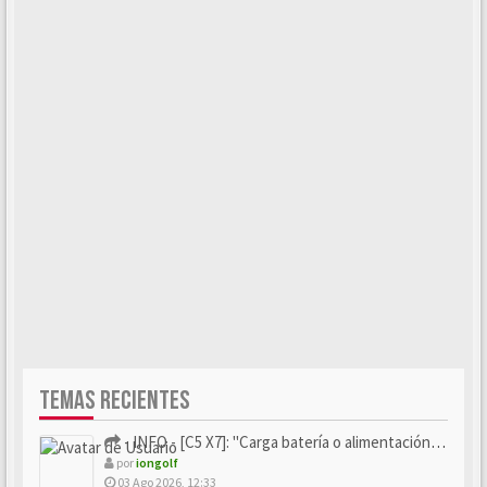
TEMAS RECIENTES
- INFO - [C5 X7]: "Carga batería o alimentación eléctri...
por
iongolf
03 Ago 2026, 12:33