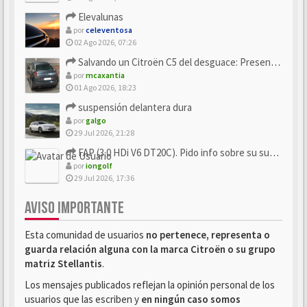
Elevalunas
por
celeventosa
02 Ago 2026, 07:26
Salvando un Citroën C5 del desguace: Presentación y seguimiento
por
mcaxantia
01 Ago 2026, 18:23
suspensión delantera dura
por
galgo
29 Jul 2026, 21:28
FAP (3.0 HDi V6 DT20C). Pido info sobre su sustitución
por
iongolf
29 Jul 2026, 17:36
AVISO IMPORTANTE
Esta comunidad de usuarios
no pertenece, representa o
guarda relación alguna con la marca Citroën o su grupo
matriz Stellantis
.
Los mensajes publicados reflejan la opinión personal de los
usuarios que las escriben y
en ningún caso somos