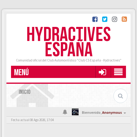
HYDRACTIVES
ESPAÑA
Comunidad oficial del Club Automovilístico "Club C5 España - Hydractives"
MENÚ
INICIO
Bienvenido,
Anonymous
Fecha actual 08 Ago 2026, 17:04