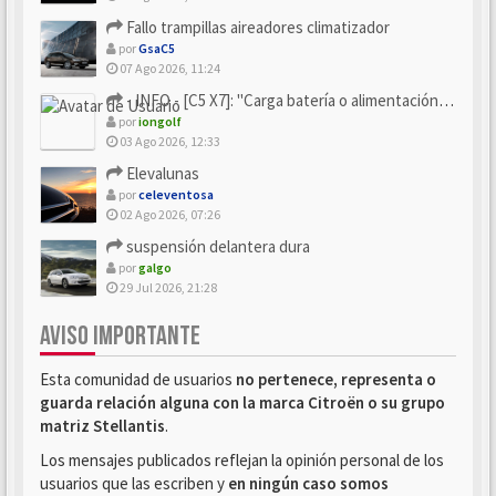
Fallo trampillas aireadores climatizador
por
GsaC5
07 Ago 2026, 11:24
- INFO - [C5 X7]: "Carga batería o alimentación eléctri...
por
iongolf
03 Ago 2026, 12:33
Elevalunas
por
celeventosa
02 Ago 2026, 07:26
suspensión delantera dura
por
galgo
29 Jul 2026, 21:28
AVISO IMPORTANTE
Esta comunidad de usuarios
no pertenece, representa o
guarda relación alguna con la marca Citroën o su grupo
matriz Stellantis
.
Los mensajes publicados reflejan la opinión personal de los
usuarios que las escriben y
en ningún caso somos