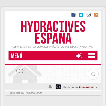
HYDRACTIVES
ESPAÑA
Comunidad oficial del Club Automovilístico "Club C5 España - Hydractives"
MENÚ
INICIO
Bienvenido,
Anonymous
Fecha actual 07 Ago 2026, 10:29