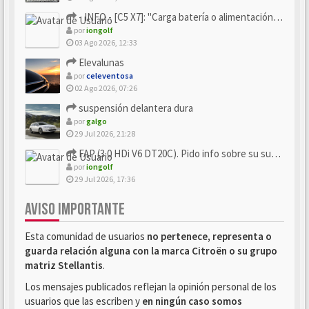
- INFO - [C5 X7]: "Carga batería o alimentación eléctri...
por
iongolf
03 Ago 2026, 12:33
Elevalunas
por
celeventosa
02 Ago 2026, 07:26
suspensión delantera dura
por
galgo
29 Jul 2026, 21:28
FAP (3.0 HDi V6 DT20C). Pido info sobre su sustitución
por
iongolf
29 Jul 2026, 17:36
AVISO IMPORTANTE
Esta comunidad de usuarios
no pertenece, representa o
guarda relación alguna con la marca Citroën o su grupo
matriz Stellantis
.
Los mensajes publicados reflejan la opinión personal de los
usuarios que las escriben y
en ningún caso somos