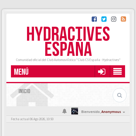
HYDRACTIVES
ESPAÑA
Comunidad oficial del Club Automovilístico "Club C5 España - Hydractives"
MENÚ
INICIO
Bienvenido,
Anonymous
Fecha actual 06 Ago 2026, 10:50