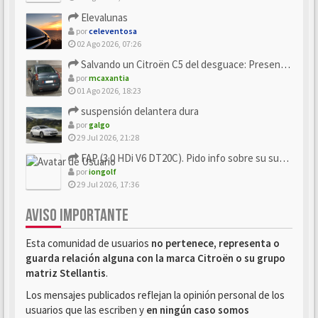
Elevalunas
por
celeventosa
02 Ago 2026, 07:26
Salvando un Citroën C5 del desguace: Presentación y seguimiento
por
mcaxantia
01 Ago 2026, 18:23
suspensión delantera dura
por
galgo
29 Jul 2026, 21:28
FAP (3.0 HDi V6 DT20C). Pido info sobre su sustitución
por
iongolf
29 Jul 2026, 17:36
AVISO IMPORTANTE
Esta comunidad de usuarios
no pertenece, representa o
guarda relación alguna con la marca Citroën o su grupo
matriz Stellantis
.
Los mensajes publicados reflejan la opinión personal de los
usuarios que las escriben y
en ningún caso somos