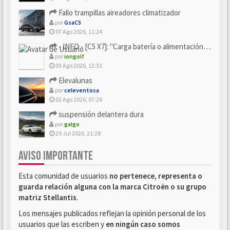
Fallo trampillas aireadores climatizador
por
GsaC5
07 Ago 2026, 11:24
- INFO - [C5 X7]: "Carga batería o alimentación eléctri...
por
iongolf
03 Ago 2026, 12:33
Elevalunas
por
celeventosa
02 Ago 2026, 07:26
suspensión delantera dura
por
galgo
29 Jul 2026, 21:28
AVISO IMPORTANTE
Esta comunidad de usuarios
no pertenece, representa o
guarda relación alguna con la marca Citroën o su grupo
matriz Stellantis
.
Los mensajes publicados reflejan la opinión personal de los
usuarios que las escriben y
en ningún caso somos