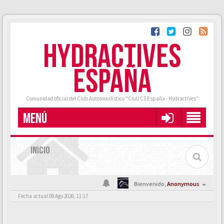
HYDRACTIVES
ESPAÑA
Comunidad oficial del Club Automovilístico "Club C5 España - Hydractives"
MENÚ
INICIO
Bienvenido,
Anonymous
Fecha actual 09 Ago 2026, 11:17