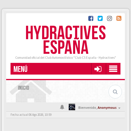
HYDRACTIVES
ESPAÑA
Comunidad oficial del Club Automovilístico "Club C5 España - Hydractives"
MENÚ
INICIO
Bienvenido,
Anonymous
Fecha actual 06 Ago 2026, 10:59