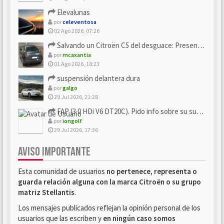
Elevalunas
por
celeventosa
02 Ago 2026, 07:26
Salvando un Citroën C5 del desguace: Presentación y seguimiento
por
mcaxantia
01 Ago 2026, 18:23
suspensión delantera dura
por
galgo
29 Jul 2026, 21:28
FAP (3.0 HDi V6 DT20C). Pido info sobre su sustitución
por
iongolf
29 Jul 2026, 17:36
AVISO IMPORTANTE
Esta comunidad de usuarios
no pertenece, representa o
guarda relación alguna con la marca Citroën o su grupo
matriz Stellantis
.
Los mensajes publicados reflejan la opinión personal de los
usuarios que las escriben y
en ningún caso somos