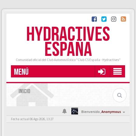
HYDRACTIVES
ESPAÑA
Comunidad oficial del Club Automovilístico "Club C5 España - Hydractives"
MENÚ
INICIO
Bienvenido,
Anonymous
Fecha actual 06 Ago 2026, 13:27