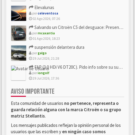
Elevalunas
por
celeventosa
02 Ago 2026, 07:26
Salvando un Citroën C5 del desguace: Presentación y seguimiento
por
mcaxantia
01 Ago 2026, 18:23
suspensión delantera dura
por
galgo
29 Jul 2026, 21:28
FAP (3.0 HDi V6 DT20C). Pido info sobre su sustitución
por
iongolf
29 Jul 2026, 17:36
AVISO IMPORTANTE
Esta comunidad de usuarios
no pertenece, representa o
guarda relación alguna con la marca Citroën o su grupo
matriz Stellantis
.
Los mensajes publicados reflejan la opinión personal de los
usuarios que las escriben y
en ningún caso somos