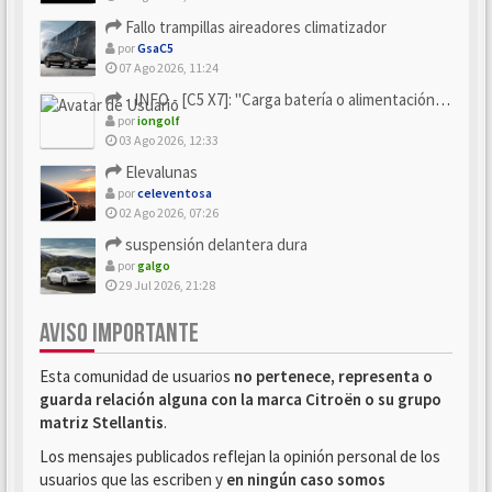
Fallo trampillas aireadores climatizador
por
GsaC5
07 Ago 2026, 11:24
- INFO - [C5 X7]: "Carga batería o alimentación eléctri...
por
iongolf
03 Ago 2026, 12:33
Elevalunas
por
celeventosa
02 Ago 2026, 07:26
suspensión delantera dura
por
galgo
29 Jul 2026, 21:28
AVISO IMPORTANTE
Esta comunidad de usuarios
no pertenece, representa o
guarda relación alguna con la marca Citroën o su grupo
matriz Stellantis
.
Los mensajes publicados reflejan la opinión personal de los
usuarios que las escriben y
en ningún caso somos