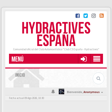
HYDRACTIVES
ESPAÑA
Comunidad oficial del Club Automovilístico "Club C5 España - Hydractives"
MENÚ
INICIO
Bienvenido,
Anonymous
Fecha actual 09 Ago 2026, 10:30