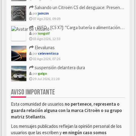
Salvando un Citroën C5 del desguace: Presentación y seguimiento
por
joinzin
07 Ago 2026, 09:09
- INFO - [C5 X7]: "Carga batería o alimentación eléctri...
por
iongolf
03 Ago 2026, 12:33
Elevalunas
por
celeventosa
02 Ago 2026, 07:26
suspensión delantera dura
por
galgo
29 Jul 2026, 21:28
AVISO IMPORTANTE
Esta comunidad de usuarios
no pertenece, representa o
guarda relación alguna con la marca Citroën o su grupo
matriz Stellantis
.
Los mensajes publicados reflejan la opinión personal de los
usuarios que las escriben y
en ningún caso somos