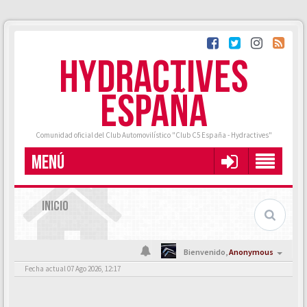
HYDRACTIVES
ESPAÑA
Comunidad oficial del Club Automovilístico "Club C5 España - Hydractives"
MENÚ
INICIO
Bienvenido,
Anonymous
Fecha actual 07 Ago 2026, 12:17