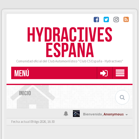
HYDRACTIVES
ESPAÑA
Comunidad oficial del Club Automovilístico "Club C5 España - Hydractives"
MENÚ
INICIO
Bienvenido,
Anonymous
Fecha actual 09 Ago 2026, 16:30