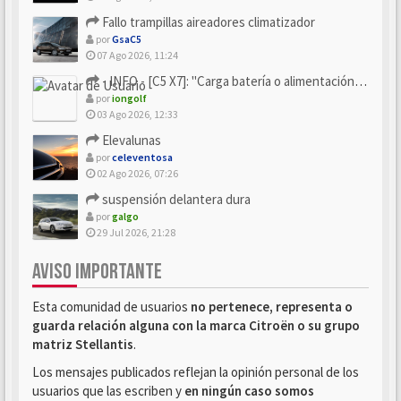
Fallo trampillas aireadores climatizador
por
GsaC5
07 Ago 2026, 11:24
- INFO - [C5 X7]: "Carga batería o alimentación eléctri...
por
iongolf
03 Ago 2026, 12:33
Elevalunas
por
celeventosa
02 Ago 2026, 07:26
suspensión delantera dura
por
galgo
29 Jul 2026, 21:28
AVISO IMPORTANTE
Esta comunidad de usuarios
no pertenece, representa o
guarda relación alguna con la marca Citroën o su grupo
matriz Stellantis
.
Los mensajes publicados reflejan la opinión personal de los
usuarios que las escriben y
en ningún caso somos