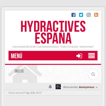
HYDRACTIVES
ESPAÑA
Comunidad oficial del Club Automovilístico "Club C5 España - Hydractives"
MENÚ
INICIO
Bienvenido,
Anonymous
Fecha actual 07 Ago 2026, 04:57