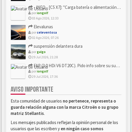
- INFO - [C5 X7]: "Carga batería o alimentación eléctri...
por
iongolf
03 Ago 2026, 12:33
Elevalunas
por
celeventosa
02 Ago 2026, 07:26
suspensión delantera dura
por
galgo
29 Jul 2026, 21:28
FAP (3.0 HDi V6 DT20C). Pido info sobre su sustitución
por
iongolf
29 Jul 2026, 17:36
AVISO IMPORTANTE
Esta comunidad de usuarios
no pertenece, representa o
guarda relación alguna con la marca Citroën o su grupo
matriz Stellantis
.
Los mensajes publicados reflejan la opinión personal de los
usuarios que las escriben y
en ningún caso somos