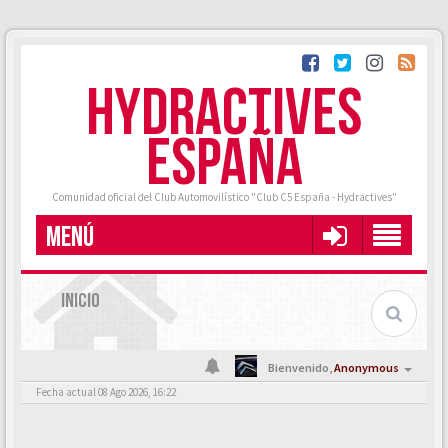
HYDRACTIVES
ESPAÑA
Comunidad oficial del Club Automovilístico "Club C5 España - Hydractives"
MENÚ
INICIO
Bienvenido,
Anonymous
Fecha actual 08 Ago 2026, 16:22