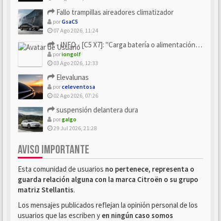
Fallo trampillas aireadores climatizador
por
GsaC5
07 Ago 2026, 11:24
- INFO - [C5 X7]: "Carga batería o alimentación eléctri...
por
iongolf
03 Ago 2026, 12:33
Elevalunas
por
celeventosa
02 Ago 2026, 07:26
suspensión delantera dura
por
galgo
29 Jul 2026, 21:28
AVISO IMPORTANTE
Esta comunidad de usuarios
no pertenece, representa o
guarda relación alguna con la marca Citroën o su grupo
matriz Stellantis
.
Los mensajes publicados reflejan la opinión personal de los
usuarios que las escriben y
en ningún caso somos