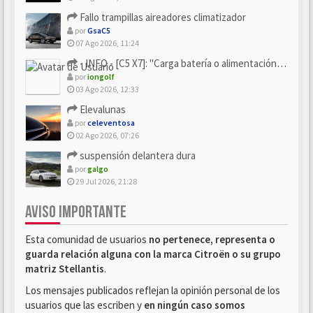
Fallo trampillas aireadores climatizador
por
GsaC5
07 Ago 2026, 11:24
- INFO - [C5 X7]: "Carga batería o alimentación eléctri...
por
iongolf
03 Ago 2026, 12:33
Elevalunas
por
celeventosa
02 Ago 2026, 07:26
suspensión delantera dura
por
galgo
29 Jul 2026, 21:28
AVISO IMPORTANTE
Esta comunidad de usuarios
no pertenece, representa o
guarda relación alguna con la marca Citroën o su grupo
matriz Stellantis
.
Los mensajes publicados reflejan la opinión personal de los
usuarios que las escriben y
en ningún caso somos