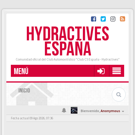
HYDRACTIVES
ESPAÑA
Comunidad oficial del Club Automovilístico "Club C5 España - Hydractives"
MENÚ
INICIO
Bienvenido,
Anonymous
Fecha actual 09 Ago 2026, 07:36