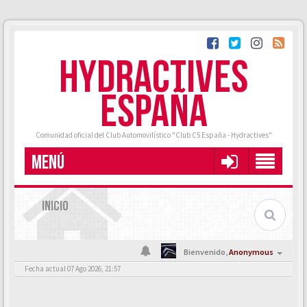
HYDRACTIVES
ESPAÑA
Comunidad oficial del Club Automovilístico "Club C5 España - Hydractives"
MENÚ
INICIO
Bienvenido,
Anonymous
Fecha actual 07 Ago 2026, 21:57