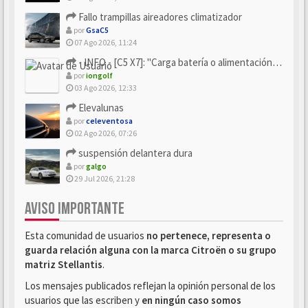
Fallo trampillas aireadores climatizador
por
GsaC5
07 Ago 2026, 11:24
- INFO - [C5 X7]: "Carga batería o alimentación eléctri...
por
iongolf
03 Ago 2026, 12:33
Elevalunas
por
celeventosa
02 Ago 2026, 07:26
suspensión delantera dura
por
galgo
29 Jul 2026, 21:28
AVISO IMPORTANTE
Esta comunidad de usuarios
no pertenece, representa o
guarda relación alguna con la marca Citroën o su grupo
matriz Stellantis
.
Los mensajes publicados reflejan la opinión personal de los
usuarios que las escriben y
en ningún caso somos