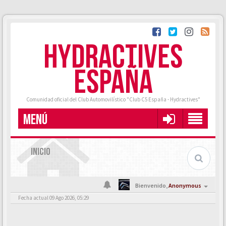
HYDRACTIVES
ESPAÑA
Comunidad oficial del Club Automovilístico "Club C5 España - Hydractives"
MENÚ
INICIO
Bienvenido,
Anonymous
Fecha actual 09 Ago 2026, 05:29