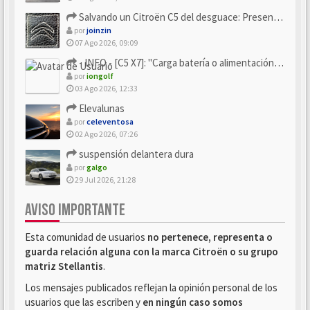
Salvando un Citroën C5 del desguace: Presentación y seguimiento
por
joinzin
07 Ago 2026, 09:09
- INFO - [C5 X7]: "Carga batería o alimentación eléctri...
por
iongolf
03 Ago 2026, 12:33
Elevalunas
por
celeventosa
02 Ago 2026, 07:26
suspensión delantera dura
por
galgo
29 Jul 2026, 21:28
AVISO IMPORTANTE
Esta comunidad de usuarios
no pertenece, representa o
guarda relación alguna con la marca Citroën o su grupo
matriz Stellantis
.
Los mensajes publicados reflejan la opinión personal de los
usuarios que las escriben y
en ningún caso somos