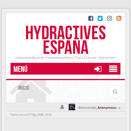
HYDRACTIVES
ESPAÑA
Comunidad oficial del Club Automovilístico "Club C5 España - Hydractives"
MENÚ
INICIO
Bienvenido,
Anonymous
Fecha actual 07 Ago 2026, 14:52