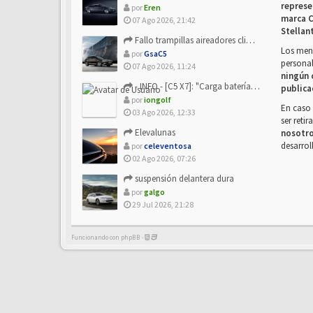
represe
por
Eren
marca C
07 Ago 2026, 21:42
Stellan
Fallo trampillas aireadores climatizador
Los mens
por
GsaC5
personal
07 Ago 2026, 11:24
ningún 
- INFO - [C5 X7]: "Carga batería o alimentación eléctri...
publica
por
iongolf
En caso 
03 Ago 2026, 12:33
ser reti
Elevalunas
nosotr
desarrol
por
celeventosa
02 Ago 2026, 07:26
suspensión delantera dura
por
galgo
29 Jul 2026, 21:28
Funcionando con phpBB -