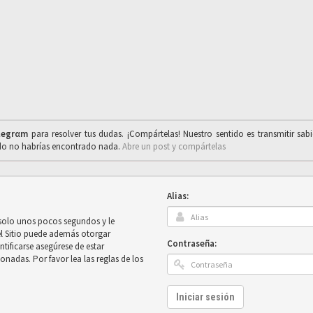
legrαm
para resolver tus dudas. ¡Compártelas! Nuestro sentido es transmitir sab
ado no habrías encontrado nada.
Abre un post y compártelas
Alias:
 solo unos pocos segundos y le
el Sitio puede además otorgar
Contraseña:
ntificarse asegúrese de estar
onadas. Por favor lea las reglas de los
Iniciar sesión