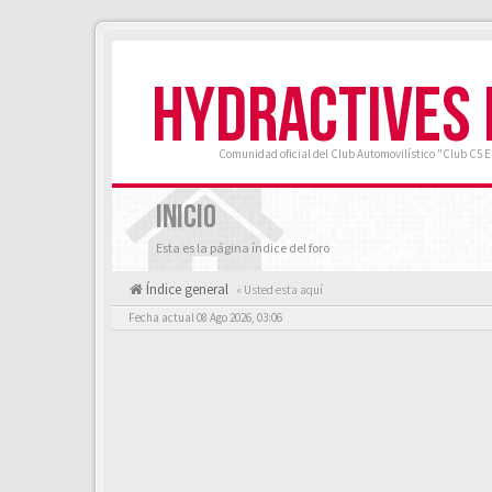
HYDRACTIVES
Comunidad oficial del Club Automovilístico "Club C5 
INICIO
Esta es la página índice del foro
Índice general
« Usted esta aquí
Fecha actual 08 Ago 2026, 03:06