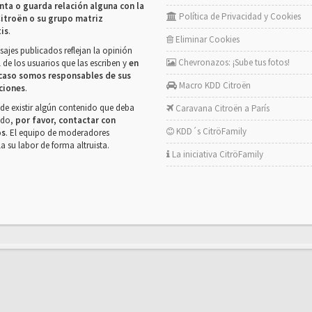
nta o guarda relación alguna con la
Política de Privacidad y Cookies
itroën o su grupo matriz
tis
.
Eliminar Cookies
ajes publicados reflejan la opinión
Chevronazos: ¡Sube tus fotos!
 de los usuarios que las escriben y
en
caso somos responsables de sus
Macro KDD Citroën
ciones
.
de existir algún contenido que deba
Caravana Citroën a París
rado,
por favor, contactar con
KDD´s CitröFamily
os
. El equipo de moderadores
la su labor de forma altruista.
La iniciativa CitröFamily