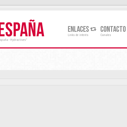
 ESPAÑA
ENLACES
CONTACTO
Links de interés
Canales
España - Hydractives"