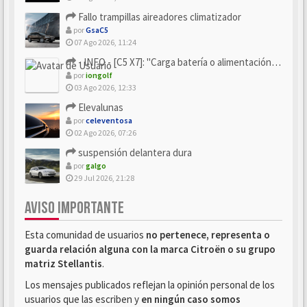
Fallo trampillas aireadores climatizador
por
GsaC5
07 Ago 2026, 11:24
- INFO - [C5 X7]: "Carga batería o alimentación eléctri...
por
iongolf
03 Ago 2026, 12:33
Elevalunas
por
celeventosa
02 Ago 2026, 07:26
suspensión delantera dura
por
galgo
29 Jul 2026, 21:28
AVISO IMPORTANTE
Esta comunidad de usuarios
no pertenece, representa o
guarda relación alguna con la marca Citroën o su grupo
matriz Stellantis
.
Los mensajes publicados reflejan la opinión personal de los
usuarios que las escriben y
en ningún caso somos