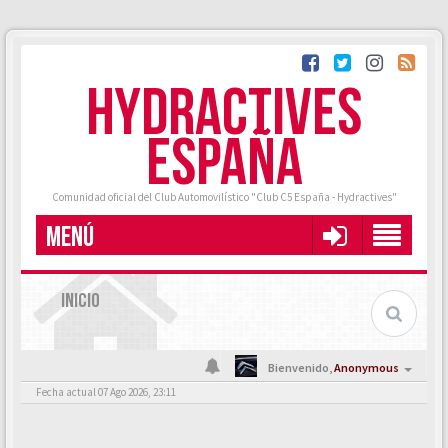
HYDRACTIVES
ESPAÑA
Comunidad oficial del Club Automovilístico "Club C5 España - Hydractives"
MENÚ
INICIO
Bienvenido,
Anonymous
Fecha actual 07 Ago 2026, 23:11