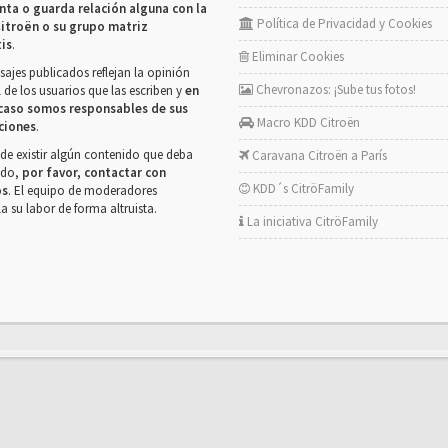
nta o guarda relación alguna con la
Política de Privacidad y Cookies
itroën o su grupo matriz
tis
.
Eliminar Cookies
ajes publicados reflejan la opinión
Chevronazos: ¡Sube tus fotos!
 de los usuarios que las escriben y
en
caso somos responsables de sus
Macro KDD Citroën
ciones
.
de existir algún contenido que deba
Caravana Citroën a París
rado,
por favor, contactar con
KDD´s CitröFamily
os
. El equipo de moderadores
la su labor de forma altruista.
La iniciativa CitröFamily