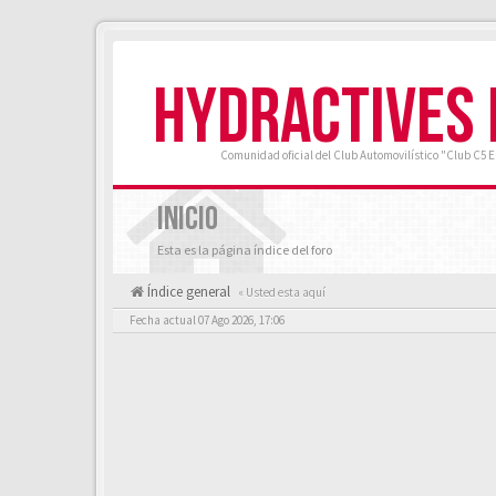
HYDRACTIVES
Comunidad oficial del Club Automovilístico "Club C5 
INICIO
Esta es la página índice del foro
Índice general
« Usted esta aquí
Fecha actual 07 Ago 2026, 17:06