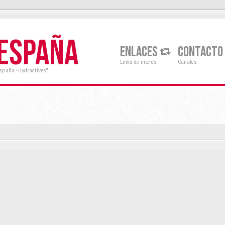
 ESPAÑA
ENLACES
CONTACTO
Links de interés
Canales
España - Hydractives"