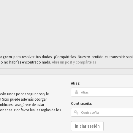
legrαm
para resolver tus dudas. ¡Compártelas! Nuestro sentido es transmitir sab
ado no habrías encontrado nada.
Abre un post y compártelas
Alias:
 solo unos pocos segundos y le
el Sitio puede además otorgar
Contraseña:
ntificarse asegúrese de estar
onadas. Por favor lea las reglas de los
Iniciar sesión