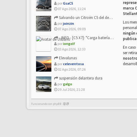
represe
por
GsaC5
marca C
07 Ago 2026, 11:24
Stellan
Salvando un Citroën C5 del desguace: Presentación y seguimiento
Los mens
por
joinzin
personal
07 Ago 2026, 09:09
ningún 
- INFO - [C5 X7]: "Carga batería o alimentación eléctri...
publica
por
iongolf
En caso 
03 Ago 2026, 12:33
ser reti
Elevalunas
nosotr
desarrol
por
celeventosa
02 Ago 2026, 07:26
suspensión delantera dura
por
galgo
29 Jul 2026, 21:28
Funcionando con phpBB -