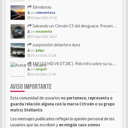
Elevalunas
por
celeventosa
02 Ago 2026, 07:26
Salvando un Citroën C5 del desguace: Presentación y seguimiento
por
mcaxantia
01 Ago 2026, 18:23
suspensión delantera dura
por
galgo
29 Jul 2026, 21:28
FAP (3.0 HDi V6 DT20C). Pido info sobre su sustitución
por
iongolf
29 Jul 2026, 17:36
AVISO IMPORTANTE
Esta comunidad de usuarios
no pertenece, representa o
guarda relación alguna con la marca Citroën o su grupo
matriz Stellantis
.
Los mensajes publicados reflejan la opinión personal de los
usuarios que las escriben y
en ningún caso somos