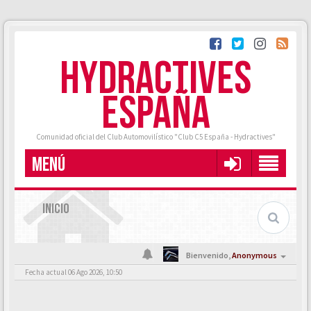
HYDRACTIVES
ESPAÑA
Comunidad oficial del Club Automovilístico "Club C5 España - Hydractives"
MENÚ
INICIO
Bienvenido,
Anonymous
Fecha actual 06 Ago 2026, 10:50