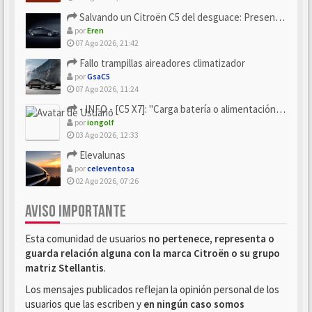
Salvando un Citroën C5 del desguace: Presentación y seguimiento
por
Eren
07 Ago 2026, 21:42
Fallo trampillas aireadores climatizador
por
GsaC5
07 Ago 2026, 11:24
- INFO - [C5 X7]: "Carga batería o alimentación eléctri...
por
iongolf
03 Ago 2026, 12:33
Elevalunas
por
celeventosa
02 Ago 2026, 07:26
AVISO IMPORTANTE
Esta comunidad de usuarios
no pertenece, representa o
guarda relación alguna con la marca Citroën o su grupo
matriz Stellantis
.
Los mensajes publicados reflejan la opinión personal de los
usuarios que las escriben y
en ningún caso somos