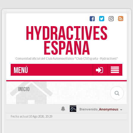
HYDRACTIVES
ESPAÑA
Comunidad oficial del Club Automovilístico "Club C5 España - Hydractives"
MENÚ
INICIO
Bienvenido,
Anonymous
Fecha actual 10 Ago 2026, 20:29