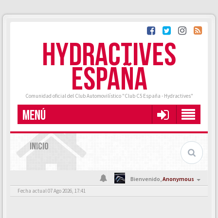
HYDRACTIVES
ESPAÑA
Comunidad oficial del Club Automovilístico "Club C5 España - Hydractives"
MENÚ
INICIO
Bienvenido,
Anonymous
Fecha actual 07 Ago 2026, 17:41