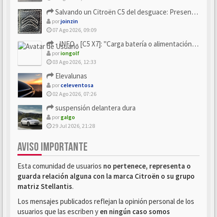
Salvando un Citroën C5 del desguace: Presentación y seguimiento
por
joinzin
07 Ago 2026, 09:09
- INFO - [C5 X7]: "Carga batería o alimentación eléctri...
por
iongolf
03 Ago 2026, 12:33
Elevalunas
por
celeventosa
02 Ago 2026, 07:26
suspensión delantera dura
por
galgo
29 Jul 2026, 21:28
AVISO IMPORTANTE
Esta comunidad de usuarios
no pertenece, representa o
guarda relación alguna con la marca Citroën o su grupo
matriz Stellantis
.
Los mensajes publicados reflejan la opinión personal de los
usuarios que las escriben y
en ningún caso somos