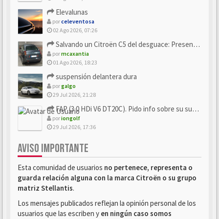
Elevalunas
por
celeventosa
02 Ago 2026, 07:26
Salvando un Citroën C5 del desguace: Presentación y seguimiento
por
mcaxantia
01 Ago 2026, 18:23
suspensión delantera dura
por
galgo
29 Jul 2026, 21:28
FAP (3.0 HDi V6 DT20C). Pido info sobre su sustitución
por
iongolf
29 Jul 2026, 17:36
AVISO IMPORTANTE
Esta comunidad de usuarios
no pertenece, representa o
guarda relación alguna con la marca Citroën o su grupo
matriz Stellantis
.
Los mensajes publicados reflejan la opinión personal de los
usuarios que las escriben y
en ningún caso somos