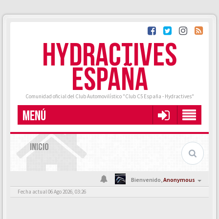
HYDRACTIVES
ESPAÑA
Comunidad oficial del Club Automovilístico "Club C5 España - Hydractives"
MENÚ
INICIO
Bienvenido,
Anonymous
Fecha actual 06 Ago 2026, 03:26