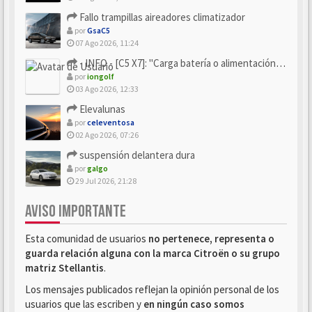
Fallo trampillas aireadores climatizador
por
GsaC5
07 Ago 2026, 11:24
- INFO - [C5 X7]: "Carga batería o alimentación eléctri...
por
iongolf
03 Ago 2026, 12:33
Elevalunas
por
celeventosa
02 Ago 2026, 07:26
suspensión delantera dura
por
galgo
29 Jul 2026, 21:28
AVISO IMPORTANTE
Esta comunidad de usuarios
no pertenece, representa o
guarda relación alguna con la marca Citroën o su grupo
matriz Stellantis
.
Los mensajes publicados reflejan la opinión personal de los
usuarios que las escriben y
en ningún caso somos