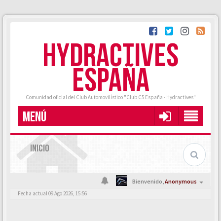
HYDRACTIVES
ESPAÑA
Comunidad oficial del Club Automovilístico "Club C5 España - Hydractives"
MENÚ
INICIO
Bienvenido,
Anonymous
Fecha actual 09 Ago 2026, 15:56