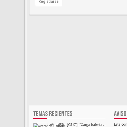
Registrarse
TEMAS RECIENTES
AVISO
Esta co
- INFO - [C5 X7]: "Carga batería o alimentación eléctri...