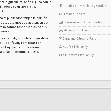
nta o guarda relación alguna con la
Política de Privacidad y Cookies
itroën o su grupo matriz
tis
.
Eliminar Cookies
ajes publicados reflejan la opinión
Chevronazos: ¡Sube tus fotos!
 de los usuarios que las escriben y
en
caso somos responsables de sus
Macro KDD Citroën
ciones
.
de existir algún contenido que deba
Caravana Citroën a París
rado,
por favor, contactar con
KDD´s CitröFamily
os
. El equipo de moderadores
la su labor de forma altruista.
La iniciativa CitröFamily