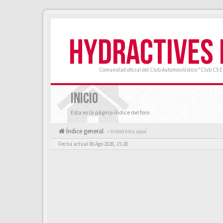
HYDRACTIVES
Comunidad oficial del Club Automovilístico "Club C5 
INICIO
Esta es la página índice del foro
Índice general
« Usted esta aquí
Fecha actual 06 Ago 2026, 15:20