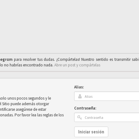
legrαm
para resolver tus dudas. ¡Compártelas! Nuestro sentido es transmitir sab
ado no habrías encontrado nada.
Abre un post y compártelas
Alias:
 solo unos pocos segundos y le
el Sitio puede además otorgar
Contraseña:
ntificarse asegúrese de estar
onadas. Por favor lea las reglas de los
Iniciar sesión