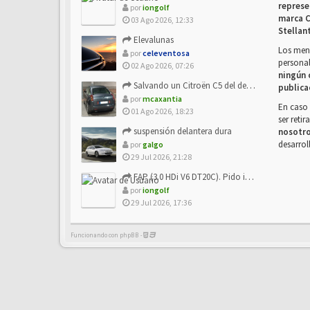
represe
por
iongolf
marca C
03 Ago 2026, 12:33
Stellan
Elevalunas
Los mens
por
celeventosa
personal
02 Ago 2026, 07:26
ningún 
Salvando un Citroën C5 del desguace: Presentación y seguimiento
publica
por
mcaxantia
En caso 
01 Ago 2026, 18:23
ser reti
suspensión delantera dura
nosotr
desarrol
por
galgo
29 Jul 2026, 21:28
FAP (3.0 HDi V6 DT20C). Pido info sobre su sustitución
por
iongolf
29 Jul 2026, 17:36
Funcionando con phpBB -