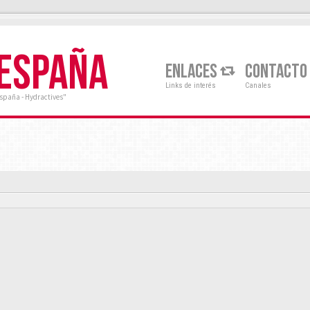
 ESPAÑA
ENLACES
CONTACTO
Links de interés
Canales
España - Hydractives"