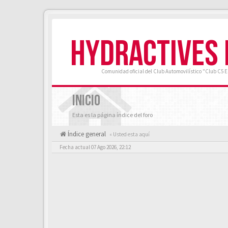
HYDRACTIVES
Comunidad oficial del Club Automovilístico "Club C5 
INICIO
Esta es la página índice del foro
Índice general
« Usted esta aquí
Fecha actual 07 Ago 2026, 22:12