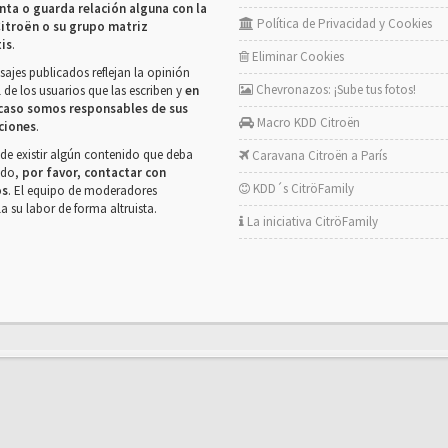
nta o guarda relación alguna con la
Política de Privacidad y Cookies
itroën o su grupo matriz
tis
.
Eliminar Cookies
ajes publicados reflejan la opinión
Chevronazos: ¡Sube tus fotos!
 de los usuarios que las escriben y
en
caso somos responsables de sus
Macro KDD Citroën
ciones
.
de existir algún contenido que deba
Caravana Citroën a París
rado,
por favor, contactar con
KDD´s CitröFamily
os
. El equipo de moderadores
la su labor de forma altruista.
La iniciativa CitröFamily