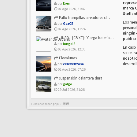
represe
por
Eren
marca C
07 Ago 2026, 21:42
Stellan
Fallo trampillas aireadores climatizador
Los mens
por
GsaC5
personal
07 Ago 2026, 11:24
ningún 
- INFO - [C5 X7]: "Carga batería o alimentación eléctri...
publica
por
iongolf
En caso 
03 Ago 2026, 12:33
ser reti
Elevalunas
nosotr
desarrol
por
celeventosa
02 Ago 2026, 07:26
suspensión delantera dura
por
galgo
29 Jul 2026, 21:28
Funcionando con phpBB -