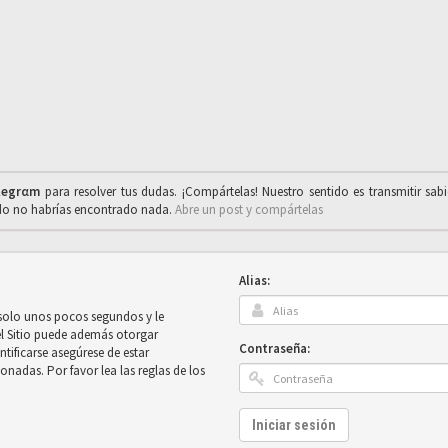
legrαm
para resolver tus dudas. ¡Compártelas! Nuestro sentido es transmitir sab
ado no habrías encontrado nada.
Abre un post y compártelas
Alias:
 solo unos pocos segundos y le
el Sitio puede además otorgar
Contraseña:
ntificarse asegúrese de estar
onadas. Por favor lea las reglas de los
Iniciar sesión