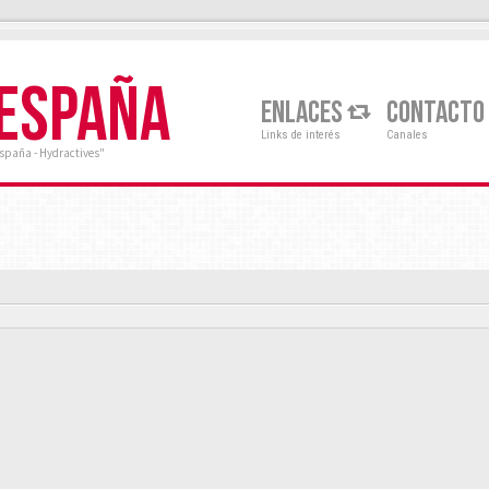
 ESPAÑA
ENLACES
CONTACTO
Links de interés
Canales
España - Hydractives"