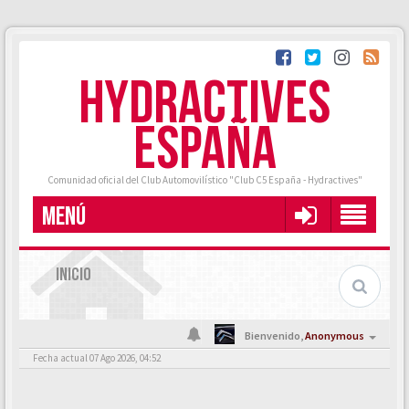
HYDRACTIVES
ESPAÑA
Comunidad oficial del Club Automovilístico "Club C5 España - Hydractives"
MENÚ
INICIO
Bienvenido,
Anonymous
Fecha actual 07 Ago 2026, 04:52