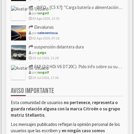
- INFO - [C5 X7]: "Carga batería o alimentación eléctri...
por
iongolf
03 Ago 2026, 12:33
Elevalunas
por
celeventosa
02 Ago 2026, 07:26
suspensión delantera dura
por
galgo
29 Jul 2026, 21:28
FAP (3.0 HDi V6 DT20C). Pido info sobre su sustitución
por
iongolf
29 Jul 2026, 17:36
AVISO IMPORTANTE
Esta comunidad de usuarios
no pertenece, representa o
guarda relación alguna con la marca Citroën o su grupo
matriz Stellantis
.
Los mensajes publicados reflejan la opinión personal de los
usuarios que las escriben y
en ningún caso somos