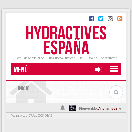
HYDRACTIVES
ESPAÑA
Comunidad oficial del Club Automovilístico "Club C5 España - Hydractives"
MENÚ
INICIO
Bienvenido,
Anonymous
Fecha actual 07 Ago 2026, 04:42