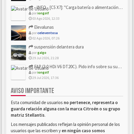
- INFO - [C5 X7]: "Carga batería o alimentación eléctri...
por
iongolf
03 Ago 2026, 12:33
Elevalunas
por
celeventosa
02 Ago 2026, 07:26
suspensión delantera dura
por
galgo
29 Jul 2026, 21:28
FAP (3.0 HDi V6 DT20C). Pido info sobre su sustitución
por
iongolf
29 Jul 2026, 17:36
AVISO IMPORTANTE
Esta comunidad de usuarios
no pertenece, representa o
guarda relación alguna con la marca Citroën o su grupo
matriz Stellantis
.
Los mensajes publicados reflejan la opinión personal de los
usuarios que las escriben y
en ningún caso somos