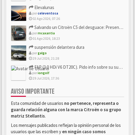
Elevalunas
por
celeventosa
02 Ago 2026, 07:26
Salvando un Citroën C5 del desguace: Presentación y seguimiento
por
mcaxantia
01 Ago 2026, 18:23
suspensión delantera dura
por
galgo
29 Jul 2026, 21:28
FAP (3.0 HDi V6 DT20C). Pido info sobre su sustitución
por
iongolf
29 Jul 2026, 17:36
AVISO IMPORTANTE
Esta comunidad de usuarios
no pertenece, representa o
guarda relación alguna con la marca Citroën o su grupo
matriz Stellantis
.
Los mensajes publicados reflejan la opinión personal de los
usuarios que las escriben y
en ningún caso somos