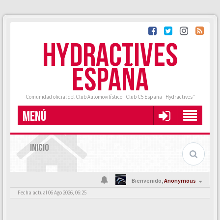
HYDRACTIVES
ESPAÑA
Comunidad oficial del Club Automovilístico "Club C5 España - Hydractives"
MENÚ
INICIO
Bienvenido,
Anonymous
Fecha actual 06 Ago 2026, 06:25