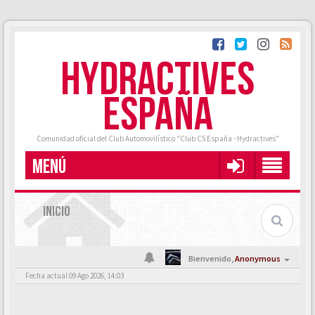
HYDRACTIVES
ESPAÑA
Comunidad oficial del Club Automovilístico "Club C5 España - Hydractives"
MENÚ
INICIO
Bienvenido,
Anonymous
Fecha actual 09 Ago 2026, 14:03