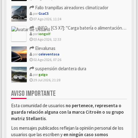
Fallo trampillas aireadores climatizador
por
GsaC5
07 Ago 2026, 11:24
- INFO - [C5 X7]: "Carga batería o alimentación eléctri...
por
iongolf
03 Ago 2026, 12:33
Elevalunas
por
celeventosa
02 Ago 2026, 07:26
suspensión delantera dura
por
galgo
29 Jul 2026, 21:28
AVISO IMPORTANTE
Esta comunidad de usuarios
no pertenece, representa o
guarda relación alguna con la marca Citroën o su grupo
matriz Stellantis
.
Los mensajes publicados reflejan la opinión personal de los
usuarios que las escriben y
en ningún caso somos