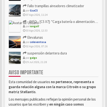
Fallo trampillas aireadores climatizador
por
GsaC5
07 Ago 2026, 11:24
- INFO - [C5 X7]: "Carga batería o alimentación eléctri...
por
iongolf
03 Ago 2026, 12:33
Elevalunas
por
celeventosa
02 Ago 2026, 07:26
suspensión delantera dura
por
galgo
29 Jul 2026, 21:28
AVISO IMPORTANTE
Esta comunidad de usuarios
no pertenece, representa o
guarda relación alguna con la marca Citroën o su grupo
matriz Stellantis
.
Los mensajes publicados reflejan la opinión personal de los
usuarios que las escriben y
en ningún caso somos