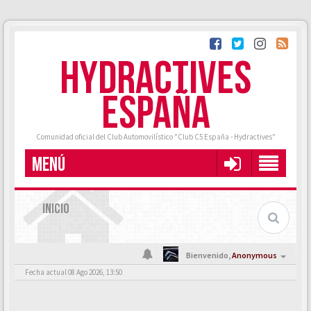
HYDRACTIVES
ESPAÑA
Comunidad oficial del Club Automovilístico "Club C5 España - Hydractives"
MENÚ
INICIO
Bienvenido,
Anonymous
Fecha actual 08 Ago 2026, 13:50